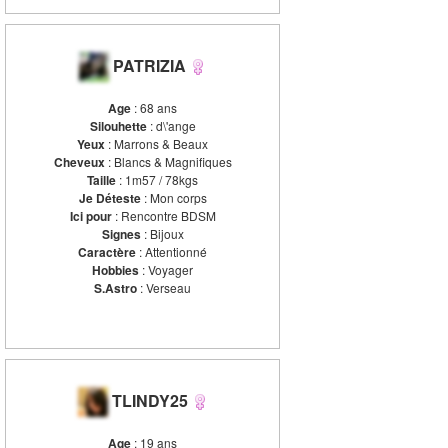
PATRIZIA
Age
: 68 ans
Silouhette
: d\'ange
Yeux
: Marrons & Beaux
Cheveux
: Blancs & Magnifiques
Taille
: 1m57 / 78kgs
Je Déteste
: Mon corps
Ici pour
: Rencontre BDSM
Signes
: Bijoux
Caractère
: Attentionné
Hobbies
: Voyager
S.Astro
: Verseau
TLINDY25
Age
: 19 ans