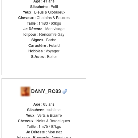
Age
: 41 ans
Silouhette
: Petit
Yeux
: Bleus & Globuleux
Cheveux
: Chatains & Boucles
Taille
: 1m83 / 63kgs
Je Déteste
: Mon visage
Ici pour
: Rencontre Gay
Signes
: Barbe
Caractère
: Fetard
Hobbies
: Voyager
S.Astro
: Belier
DANY_RC83
Age
: 65 ans
Silouhette
: sublime
Yeux
: Verts & Bizarre
Cheveux
: Noirs & Bordeliques
Taille
: 1m75 / 67kgs
Je Déteste
: Mon nez
Ici pour
: Rencontre Amoureuse