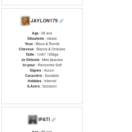
JAYLON179
Age
: 26 ans
Silouhette
: idéale
Yeux
: Bleus & Ronds
Cheveux
: Blancs & Ondules
Taille
: 1m67 / 93kgs
Je Déteste
: Mes épaules
Ici pour
: Rencontre Soft
Signes
: Aucun
Caractère
: Sociable
Hobbies
: Internet
S.Astro
: Scorpion
IPATI
Age
: 56 ans