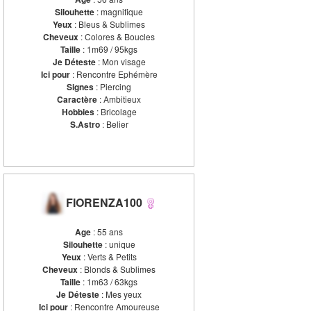
Silouhette
: magnifique
Yeux
: Bleus & Sublimes
Cheveux
: Colores & Boucles
Taille
: 1m69 / 95kgs
Je Déteste
: Mon visage
Ici pour
: Rencontre Ephémère
Signes
: Piercing
Caractère
: Ambitieux
Hobbies
: Bricolage
S.Astro
: Belier
FIORENZA100
Age
: 55 ans
Silouhette
: unique
Yeux
: Verts & Petits
Cheveux
: Blonds & Sublimes
Taille
: 1m63 / 63kgs
Je Déteste
: Mes yeux
Ici pour
: Rencontre Amoureuse