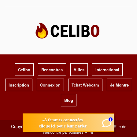
Celibo
Rencontres
Villes
International
Inscription
Connexion
Tchat Webcam
Je Montre
Blog
1
43 femmes connectées
Copyright © 2026 - Tous droits réservés -
Celibo.net - Site de
clique ici pour leur parler
Rencontre par Affinités 💕 🔥