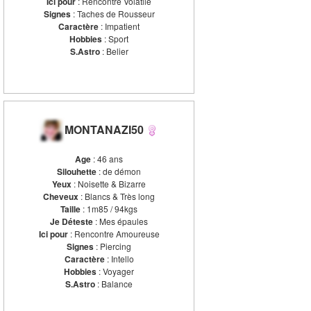
Ici pour
: Rencontre Volatile
Signes
: Taches de Rousseur
Caractère
: Impatient
Hobbies
: Sport
S.Astro
: Belier
MONTANAZI50
Age
: 46 ans
Silouhette
: de démon
Yeux
: Noisette & Bizarre
Cheveux
: Blancs & Très long
Taille
: 1m85 / 94kgs
Je Déteste
: Mes épaules
Ici pour
: Rencontre Amoureuse
Signes
: Piercing
Caractère
: Intello
Hobbies
: Voyager
S.Astro
: Balance