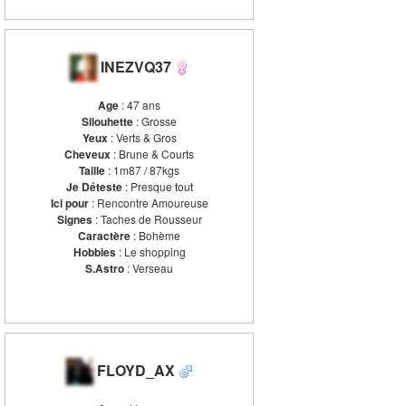
INEZVQ37
Age
: 47 ans
Silouhette
: Grosse
Yeux
: Verts & Gros
Cheveux
: Brune & Courts
Taille
: 1m87 / 87kgs
Je Déteste
: Presque tout
Ici pour
: Rencontre Amoureuse
Signes
: Taches de Rousseur
Caractère
: Bohème
Hobbies
: Le shopping
S.Astro
: Verseau
FLOYD_AX