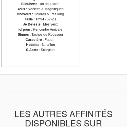
Silouhette
: un peu carré
Yeux
: Noisette & Magnifiques
Cheveux
: Colores & Très long
Taille
: 1m94 / 57kgs
Je Déteste
: Mes yeux
Ici pour
: Rencontre Amicale
Signes
: Taches de Rousseur
Caractère
: Patient
Hobbies
: Natation
S.Astro
: Scorpion
LES AUTRES AFFINITÉS
DISPONIBLES SUR