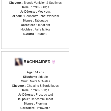
Cheveux
: Blonds Venicien & Sublimes
Taille
: 1m90 / 94kgs
Je Déteste
: Mes yeux
Ici pour
: Rencontre Tchat Webcam
Signes
: Tattouage
Caractère
: Impatient
Hobbies
: Faire la fête
S.Astro
: Taureau
RAGHNAIDFD
Age
: 44 ans
Silouhette
: idéale
Yeux
: Noirs & Ovales
Cheveux
: Chatains & Bordeliques
Taille
: 1m63 / 68kgs
Je Déteste
: Presque tout
Ici pour
: Rencontre Tchat
Signes
: Piercing
Caractère
: Introvertie