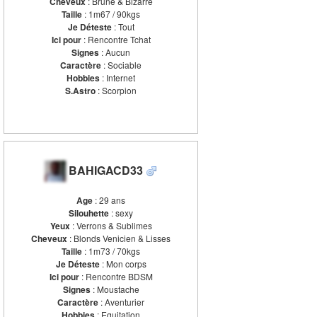
Cheveux
: Brune & Bizarre
Taille
: 1m67 / 90kgs
Je Déteste
: Tout
Ici pour
: Rencontre Tchat
Signes
: Aucun
Caractère
: Sociable
Hobbies
: Internet
S.Astro
: Scorpion
BAHIGACD33
Age
: 29 ans
Silouhette
: sexy
Yeux
: Verrons & Sublimes
Cheveux
: Blonds Venicien & Lisses
Taille
: 1m73 / 70kgs
Je Déteste
: Mon corps
Ici pour
: Rencontre BDSM
Signes
: Moustache
Caractère
: Aventurier
Hobbies
: Equitation