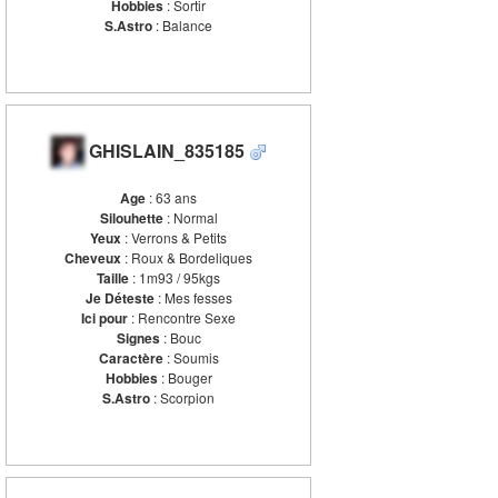
Hobbies
: Sortir
S.Astro
: Balance
GHISLAIN_835185
Age
: 63 ans
Silouhette
: Normal
Yeux
: Verrons & Petits
Cheveux
: Roux & Bordeliques
Taille
: 1m93 / 95kgs
Je Déteste
: Mes fesses
Ici pour
: Rencontre Sexe
Signes
: Bouc
Caractère
: Soumis
Hobbies
: Bouger
S.Astro
: Scorpion