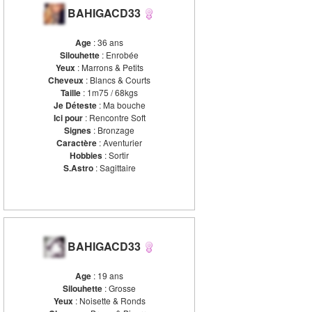
BAHIGACD33
Age
: 36 ans
Silouhette
: Enrobée
Yeux
: Marrons & Petits
Cheveux
: Blancs & Courts
Taille
: 1m75 / 68kgs
Je Déteste
: Ma bouche
Ici pour
: Rencontre Soft
Signes
: Bronzage
Caractère
: Aventurier
Hobbies
: Sortir
S.Astro
: Sagittaire
BAHIGACD33
Age
: 19 ans
Silouhette
: Grosse
Yeux
: Noisette & Ronds