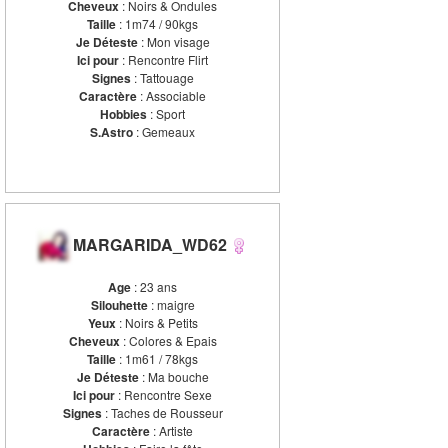
Cheveux
: Noirs & Ondules
Taille
: 1m74 / 90kgs
Je Déteste
: Mon visage
Ici pour
: Rencontre Flirt
Signes
: Tattouage
Caractère
: Associable
Hobbies
: Sport
S.Astro
: Gemeaux
MARGARIDA_WD62
Age
: 23 ans
Silouhette
: maigre
Yeux
: Noirs & Petits
Cheveux
: Colores & Epais
Taille
: 1m61 / 78kgs
Je Déteste
: Ma bouche
Ici pour
: Rencontre Sexe
Signes
: Taches de Rousseur
Caractère
: Artiste