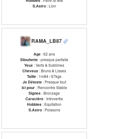
Hobbies
: Faire la fête
S.Astro
: Lion
RAMA_LB87
Age
: 62 ans
Silouhette
: presque parfaite
Yeux
: Verts & Sublimes
Cheveux
: Bruns & Lisses
Taille
: 1m84 / 67kgs
Je Déteste
: Presque tout
Ici pour
: Rencontre Stable
Signes
: Bronzage
Caractère
: Introvertie
Hobbies
: Equitation
S.Astro
: Poissons