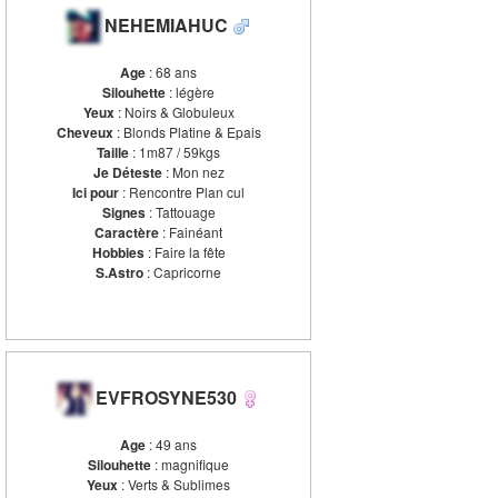
NEHEMIAHUC
Age
: 68 ans
Silouhette
: légère
Yeux
: Noirs & Globuleux
Cheveux
: Blonds Platine & Epais
Taille
: 1m87 / 59kgs
Je Déteste
: Mon nez
Ici pour
: Rencontre Plan cul
Signes
: Tattouage
Caractère
: Fainéant
Hobbies
: Faire la fête
S.Astro
: Capricorne
EVFROSYNE530
Age
: 49 ans
Silouhette
: magnifique
Yeux
: Verts & Sublimes