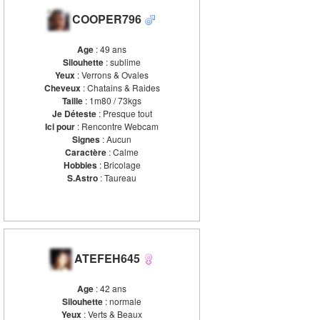
COOPER796
Age
: 49 ans
Silouhette
: sublime
Yeux
: Verrons & Ovales
Cheveux
: Chatains & Raides
Taille
: 1m80 / 73kgs
Je Déteste
: Presque tout
Ici pour
: Rencontre Webcam
Signes
: Aucun
Caractère
: Calme
Hobbies
: Bricolage
S.Astro
: Taureau
ATEFEH645
Age
: 42 ans
Silouhette
: normale
Yeux
: Verts & Beaux