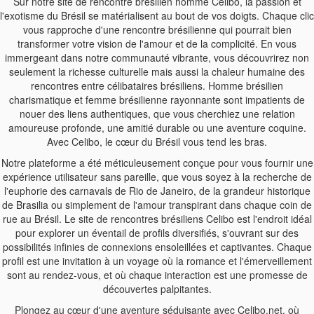
Sur notre site de rencontre brésilien nommé Celibo, la passion et
l'exotisme du Brésil se matérialisent au bout de vos doigts. Chaque clic
vous rapproche d'une rencontre brésilienne qui pourrait bien
transformer votre vision de l'amour et de la complicité. En vous
immergeant dans notre communauté vibrante, vous découvrirez non
seulement la richesse culturelle mais aussi la chaleur humaine des
rencontres entre célibataires brésiliens. Homme brésilien
charismatique et femme brésilienne rayonnante sont impatients de
nouer des liens authentiques, que vous cherchiez une relation
amoureuse profonde, une amitié durable ou une aventure coquine.
Avec Celibo, le cœur du Brésil vous tend les bras.
Notre plateforme a été méticuleusement conçue pour vous fournir une
expérience utilisateur sans pareille, que vous soyez à la recherche de
l'euphorie des carnavals de Rio de Janeiro, de la grandeur historique
de Brasilia ou simplement de l'amour transpirant dans chaque coin de
rue au Brésil. Le site de rencontres brésiliens Celibo est l'endroit idéal
pour explorer un éventail de profils diversifiés, s'ouvrant sur des
possibilités infinies de connexions ensoleillées et captivantes. Chaque
profil est une invitation à un voyage où la romance et l'émerveillement
sont au rendez-vous, et où chaque interaction est une promesse de
découvertes palpitantes.
Plongez au cœur d'une aventure séduisante avec Celibo.net, où