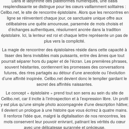
Dans le labyrinthe des plateformes numériques, une oasis
resplendissante se distingue pour les cœurs vaillamment solitaires :
Celibo.net, le site de rencontre épistolaire. Alors que les rencontres en
ligne se réinventent chaque jour, ce sanctuaire unique offre aux
célibataires une quête amoureuse, parsemée de mots choisis et
d’échanges authentiques, résolument ancrée dans la tradition
épistolaire. Ici, la lenteur est roi et chaque lettre représente un pas de
plus vers la complicité.
La magie de rencontrer des épistolaires réside dans cette capacité à
tisser des liens invisibles mais puissants, entre des âmes que tout
pourrait séparer hors du papier et de l'écran. Les premières phrases,
souvent hésitantes, contiennent les promesses des conversations
futures, des rires partagés au détour d’une anecdote ou l’évolution
d’une affinité inopinée. Celibo.net devient donc le templier gardant le
secret des affinités naissantes.
Le concept « épistolaire » prend tout son sens au sein du site de
Celibo.net, car il incite à l’introspection et à l’expression libre. Un profil
y est plus qu'une simple photo accompagnée d'une description hâtive;
il devient un prologue à une histoire que vous écrirez à quatre mains.
Il renforce l'idée que, malgré la digitalisation de nos rencontres, les
mots conservent leur pouvoir enivrant, patinant les vérités du cœur
avec une délicatesse surannée et précieuse.