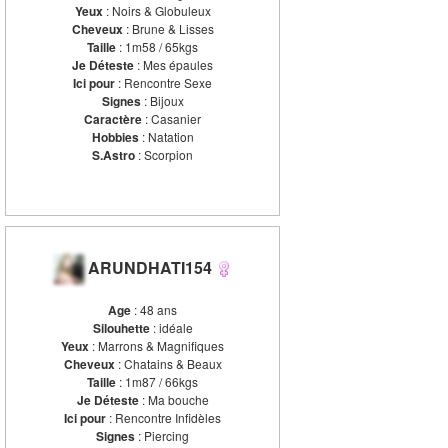
Yeux
: Noirs & Globuleux
Cheveux
: Brune & Lisses
Taille
: 1m58 / 65kgs
Je Déteste
: Mes épaules
Ici pour
: Rencontre Sexe
Signes
: Bijoux
Caractère
: Casanier
Hobbies
: Natation
S.Astro
: Scorpion
ARUNDHATI154
Age
: 48 ans
Silouhette
: idéale
Yeux
: Marrons & Magnifiques
Cheveux
: Chatains & Beaux
Taille
: 1m87 / 66kgs
Je Déteste
: Ma bouche
Ici pour
: Rencontre Infidèles
Signes
: Piercing