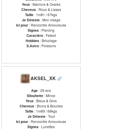
Yeux
: Marrons & Ovales
Cheveux
: Roux & Lisses
Taille
: 1m81 / 67kgs
Je Déteste
: Mon visage
Ici pour
: Rencontre Amoureuse
Signes
: Piercing
Caractère
: Fetard
Hobbies
: Bricolage
S.Astro
: Poissons
AKSEL_XK
Age
: 29 ans
Silouhette
: Mince
Yeux
: Bleus & Gros
Cheveux
: Bruns & Boucles
Taille
: 1m89 / 69kgs
Je Déteste
: Tout
Ici pour
: Rencontre Amoureuse
Signes
: Lunettes