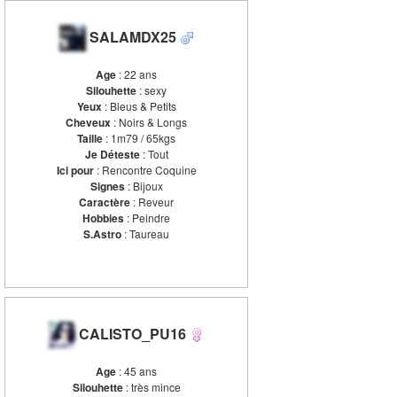
SALAMDX25
Age
: 22 ans
Silouhette
: sexy
Yeux
: Bleus & Petits
Cheveux
: Noirs & Longs
Taille
: 1m79 / 65kgs
Je Déteste
: Tout
Ici pour
: Rencontre Coquine
Signes
: Bijoux
Caractère
: Reveur
Hobbies
: Peindre
S.Astro
: Taureau
CALISTO_PU16
Age
: 45 ans
Silouhette
: très mince