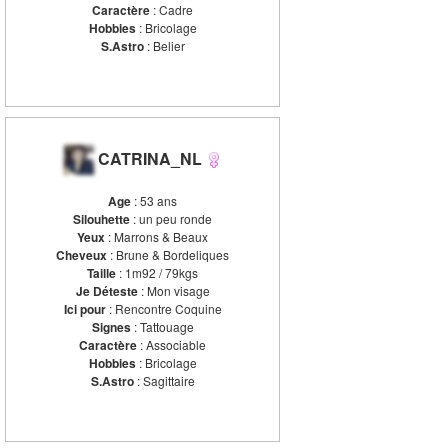
Caractère
: Cadre
Hobbies
: Bricolage
S.Astro
: Belier
CATRINA_NL
Age
: 53 ans
Silouhette
: un peu ronde
Yeux
: Marrons & Beaux
Cheveux
: Brune & Bordeliques
Taille
: 1m92 / 79kgs
Je Déteste
: Mon visage
Ici pour
: Rencontre Coquine
Signes
: Tattouage
Caractère
: Associable
Hobbies
: Bricolage
S.Astro
: Sagittaire