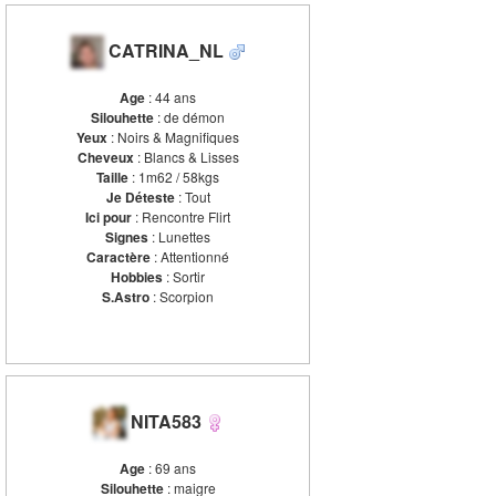
CATRINA_NL
Age
: 44 ans
Silouhette
: de démon
Yeux
: Noirs & Magnifiques
Cheveux
: Blancs & Lisses
Taille
: 1m62 / 58kgs
Je Déteste
: Tout
Ici pour
: Rencontre Flirt
Signes
: Lunettes
Caractère
: Attentionné
Hobbies
: Sortir
S.Astro
: Scorpion
NITA583
Age
: 69 ans
Silouhette
: maigre