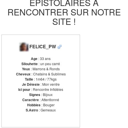
ÉPISTOLAIRES À
RENCONTRER SUR NOTRE
SITE !
FELICE_PW
Age
: 33 ans
Silouhette
: un peu carré
Yeux
: Marrons & Ronds
Cheveux
: Chatains & Sublimes
Taille
: 1m64 / 77kgs
Je Déteste
: Mon ventre
Ici pour
: Rencontre Infidèles
Signes
: Bijoux
Caractère
: Attentionné
Hobbies
: Bouger
S.Astro
: Gemeaux