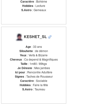
Caractère
: Bohème
Hobbies
: Lecture
S.Astro
: Gemeaux
KESHET_SL
Age
: 33 ans
Silouhette
: de démon
Yeux
: Verts & Bizarre
Cheveux
: Ca depend & Magnifiques
Taille
: 1m80 / 89kgs
Je Déteste
: Mes jambes
Ici pour
: Rencontre Adultère
Signes
: Taches de Rousseur
Caractère
: Sociable
Hobbies
: Faire la fête
S.Astro
: Taureau