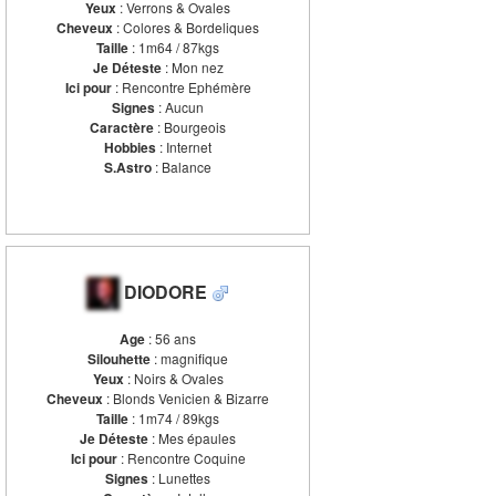
Yeux
: Verrons & Ovales
Cheveux
: Colores & Bordeliques
Taille
: 1m64 / 87kgs
Je Déteste
: Mon nez
Ici pour
: Rencontre Ephémère
Signes
: Aucun
Caractère
: Bourgeois
Hobbies
: Internet
S.Astro
: Balance
DIODORE
Age
: 56 ans
Silouhette
: magnifique
Yeux
: Noirs & Ovales
Cheveux
: Blonds Venicien & Bizarre
Taille
: 1m74 / 89kgs
Je Déteste
: Mes épaules
Ici pour
: Rencontre Coquine
Signes
: Lunettes