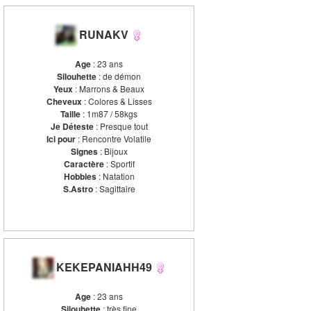
RUNAKV
Age
: 23 ans
Silouhette
: de démon
Yeux
: Marrons & Beaux
Cheveux
: Colores & Lisses
Taille
: 1m87 / 58kgs
Je Déteste
: Presque tout
Ici pour
: Rencontre Volatile
Signes
: Bijoux
Caractère
: Sportif
Hobbies
: Natation
S.Astro
: Sagittaire
KEKEPANIAHH49
Age
: 23 ans
Silouhette
: très fine