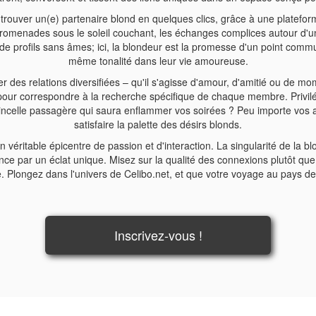
rouver un(e) partenaire blond en quelques clics, grâce à une plateforme
es promenades sous le soleil couchant, les échanges complices autour d'
de profils sans âmes; ici, la blondeur est la promesse d'un point commu
même tonalité dans leur vie amoureuse.
ver des relations diversifiées – qu'il s'agisse d'amour, d'amitié ou de 
 pour correspondre à la recherche spécifique de chaque membre. Privil
tincelle passagère qui saura enflammer vos soirées ? Peu importe vos as
satisfaire la palette des désirs blonds.
n véritable épicentre de passion et d'interaction. La singularité de la bl
 par un éclat unique. Misez sur la qualité des connexions plutôt que s
longez dans l'univers de Celibo.net, et que votre voyage au pays d
Inscrivez-vous !