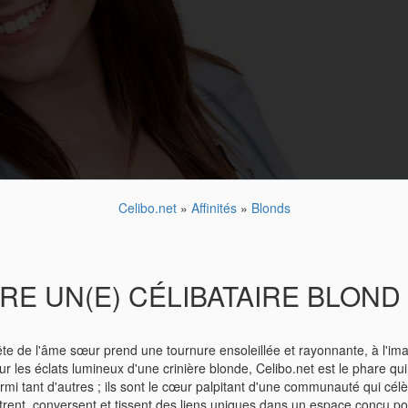
Celibo.net
»
Affinités
»
Blonds
 UN(E) CÉLIBATAIRE BLOND 
 quête de l'âme sœur prend une tournure ensoleillée et rayonnante, à l
 les éclats lumineux d'une crinière blonde, Celibo.net est le phare qui gu
armi tant d'autres ; ils sont le cœur palpitant d'une communauté qui cél
t, conversent et tissent des liens uniques dans un espace conçu pour