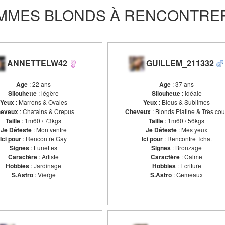
MES BLONDS À RENCONTRER 
ANNETTELW42
GUILLEM_211332
Age
: 22 ans
Age
: 37 ans
Silouhette
: légère
Silouhette
: idéale
Yeux
: Marrons & Ovales
Yeux
: Bleus & Sublimes
eveux
: Chatains & Crepus
Cheveux
: Blonds Platine & Très cou
Taille
: 1m60 / 73kgs
Taille
: 1m60 / 56kgs
Je Déteste
: Mon ventre
Je Déteste
: Mes yeux
Ici pour
: Rencontre Gay
Ici pour
: Rencontre Tchat
Signes
: Lunettes
Signes
: Bronzage
Caractère
: Artiste
Caractère
: Calme
Hobbies
: Jardinage
Hobbies
: Ecriture
S.Astro
: Vierge
S.Astro
: Gemeaux