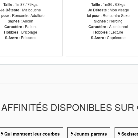
Taille
: 1m87 / 79kgs
Taille
: 1m86 / 63kgs
Je Déteste
: Ma bouche
Je Déteste
: Mon visage
i pour
: Rencontre Adultère
Ici pour
: Rencontre Sexe
Signes
: Aucun
Signes
: Piercing
Caractère
: Patient
Caractère
: Attentionné
Hobbies
: Bricolage
Hobbies
: Lecture
S.Astro
: Poissons
S.Astro
: Capricorne
AFFINITÉS DISPONIBLES SUR 
Qui montrent leur courbes
Jeunes parents
Sexiste