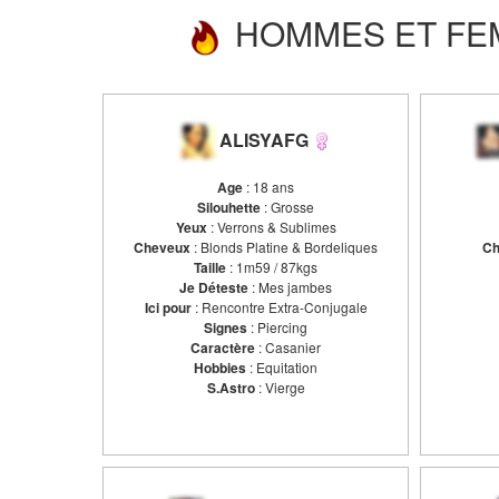
HOMMES ET FEM
ALISYAFG
Age
: 18 ans
Silouhette
: Grosse
Yeux
: Verrons & Sublimes
Cheveux
: Blonds Platine & Bordeliques
Ch
Taille
: 1m59 / 87kgs
Je Déteste
: Mes jambes
Ici pour
: Rencontre Extra-Conjugale
Signes
: Piercing
Caractère
: Casanier
Hobbies
: Equitation
S.Astro
: Vierge