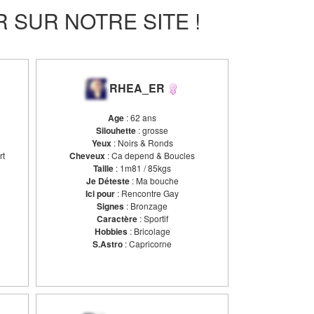
SUR NOTRE SITE !
RHEA_ER
Age
: 62 ans
Silouhette
: grosse
Yeux
: Noirs & Ronds
rt
Cheveux
: Ca depend & Boucles
Taille
: 1m81 / 85kgs
Je Déteste
: Ma bouche
Ici pour
: Rencontre Gay
Signes
: Bronzage
Caractère
: Sportif
Hobbies
: Bricolage
S.Astro
: Capricorne