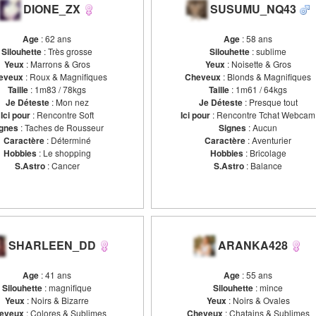
DIONE_ZX
SUSUMU_NQ43
Age
: 62 ans
Age
: 58 ans
Silouhette
: Très grosse
Silouhette
: sublime
Yeux
: Marrons & Gros
Yeux
: Noisette & Gros
eveux
: Roux & Magnifiques
Cheveux
: Blonds & Magnifiques
Taille
: 1m83 / 78kgs
Taille
: 1m61 / 64kgs
Je Déteste
: Mon nez
Je Déteste
: Presque tout
Ici pour
: Rencontre Soft
Ici pour
: Rencontre Tchat Webcam
gnes
: Taches de Rousseur
Signes
: Aucun
Caractère
: Déterminé
Caractère
: Aventurier
Hobbies
: Le shopping
Hobbies
: Bricolage
S.Astro
: Cancer
S.Astro
: Balance
SHARLEEN_DD
ARANKA428
Age
: 41 ans
Age
: 55 ans
Silouhette
: magnifique
Silouhette
: mince
Yeux
: Noirs & Bizarre
Yeux
: Noirs & Ovales
eveux
: Colores & Sublimes
Cheveux
: Chatains & Sublimes