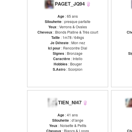
PAGET_JQ94
Age
: 65 ans
Silouhette
: presque parfaite
Yeux
: Verrons & Ovales
Cheveux
: Blonds Platine & Très court
Ch
Taille
: 1m78 / 64kgs
Je Déteste
: Mon nez
Ici pour
: Rencontre Dial
Signes
: Bronzage
Si
Caractère
: Intello
Hobbies
: Bouger
S.Astro
: Scorpion
TIEN_NI47
Age
: 41 ans
Silouhette
: d\'ange
Yeux
: Noisette & Petits
Cheveux
: Blancs & Longs
Ch