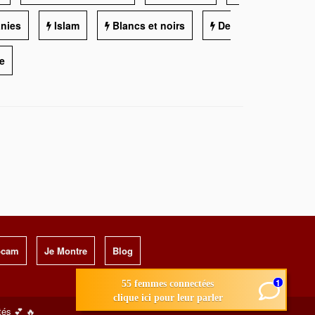
anies
Islam
Blancs et noirs
De
e
bcam
Je Montre
Blog
1
55 femmes connectées
clique ici pour leur parler
tés 💕 🔥