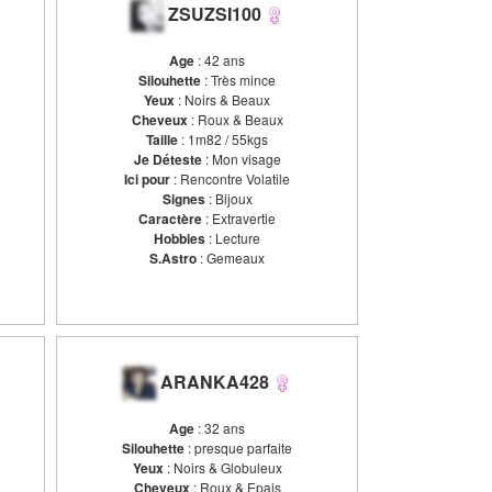
ZSUZSI100
Age
: 42 ans
Silouhette
: Très mince
Yeux
: Noirs & Beaux
Cheveux
: Roux & Beaux
Taille
: 1m82 / 55kgs
Je Déteste
: Mon visage
Ici pour
: Rencontre Volatile
Signes
: Bijoux
Caractère
: Extravertie
Hobbies
: Lecture
S.Astro
: Gemeaux
ARANKA428
Age
: 32 ans
Silouhette
: presque parfaite
Yeux
: Noirs & Globuleux
Cheveux
: Roux & Epais