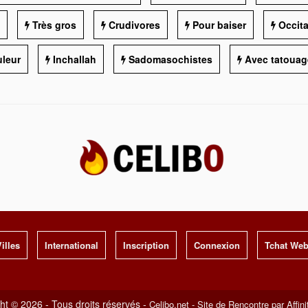
Très gros
Crudivores
Pour baiser
Occit
leur
Inchallah
Sadomasochistes
Avec tatouag
illes
International
Inscription
Connexion
Tchat We
ht © 2026 - Tous droits réservés -
Celibo.net - Site de Rencontre par Affini