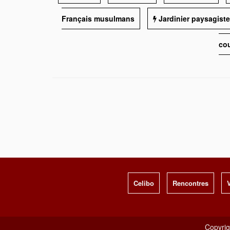
Français musulmans
Jardinier paysagiste
cou
Celibo
Rencontres
V
Copyrig